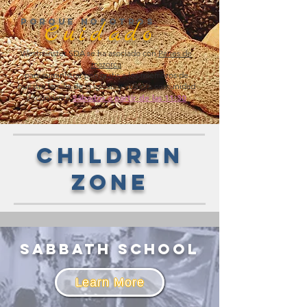
Porque nosotros
Cuidado
Westminster SDA se ha asociado con
Panes de
mazorca
para suministrar pan gratis a los miembros de
nuestra familia de la iglesia y nuestra comunidad
Sábados a partir de las 11:30
circundante.
Children
Zone
Sabbath school
Learn More