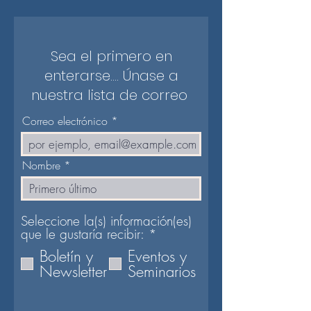
Sea el primero en
enterarse.... Únase a
nuestra lista de correo
Correo electrónico
Nombre
Seleccione la(s) información(es)
O
que le gustaría recibir:
*
b
Boletín y
Eventos y
l
Newsletter
Seminarios
i
g
a