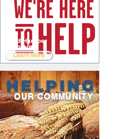
Food Hamper
Program
Learn More
HELPING
OUR COMMUNITY