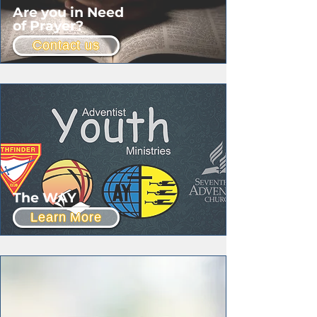
Are you in Need
of Prayer?
Contact us
The WAY
Learn More