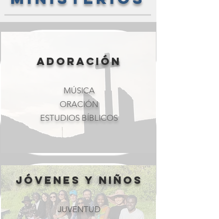
ADORACIÓN
MÚSICA
ORACIÓN
ESTUDIOS BÍBLICOS
JÓVENES Y NIÑOS
JUVENTUD