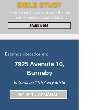
BIBLE STUDY
A welcoming space for all, whether
you're new or experienced
LEARN MORE
Estamos ubicados en:
7925 Avenida 10,
Burnaby
Entrada en 11th Ave y 6th St
BOLETÍN SEMANAL