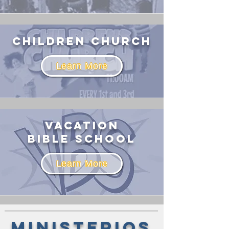
children church
Learn More
Vacation
Bible School
Learn More
ministerios