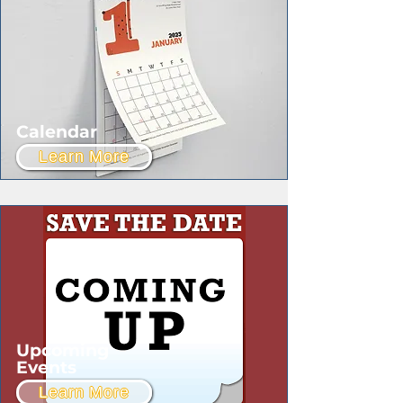
Calendar
Learn More
Upcoming
Events
Learn More