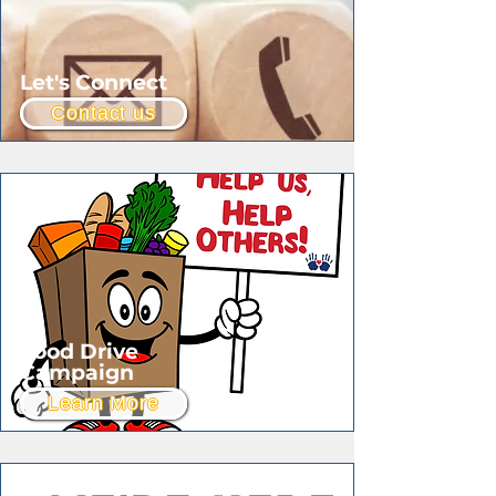
Let's Connect
Contact us
Food Drive
Campaign
Learn More