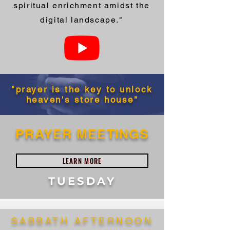
spiritual enrichment amidst the
digital landscape."
"prayer is the key to unlock
heaven's store house"
PRAYER MEETINGS
LEARN MORE
TUESDAY
SABBATH AFTERNOON