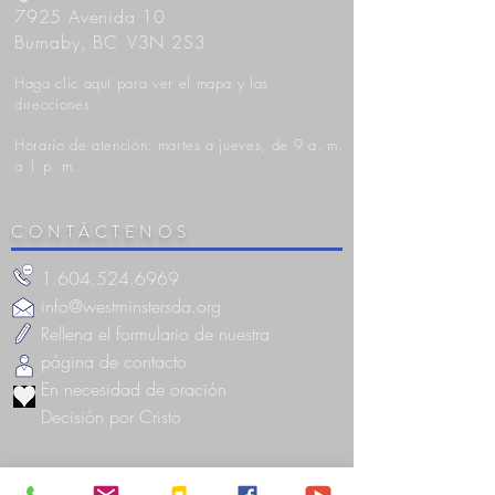
7925 Avenida 10
Burnaby, BC
V3N 2S3
Haga clic aquí para ver el mapa y las
direcciones
Horario de atención: martes a jueves, de 9 a. m.
a 1 p. m.
CONTÁCTENOS
1.604.524.6969
info@westminstersda.org
Rellena el formulario de nuestra
página de contacto
En necesidad de oración
Decisión por Cristo