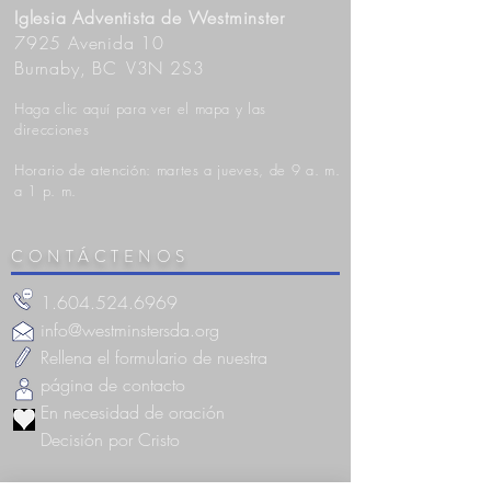
Iglesia Adventista de Westminster
7925 Avenida 10
Burnaby, BC
V3N 2S3
Haga clic aquí para ver el mapa y las
direcciones
Horario de atención: martes a jueves, de 9 a. m.
a 1 p. m.
CONTÁCTENOS
1.604.524.6969
info@westminstersda.org
Rellena el formulario de nuestra
página de contacto
En necesidad de oración
Decisión por Cristo